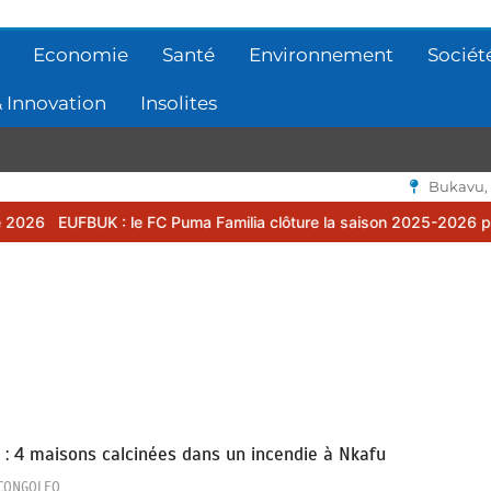
Economie
Santé
Environnement
Sociét
 Innovation
Insolites
Bukavu,
 le FC Puma Familia clôture la saison 2025-2026 par une assemblée 
 : 4 maisons calcinées dans un incendie à Nkafu
CONGOLEO