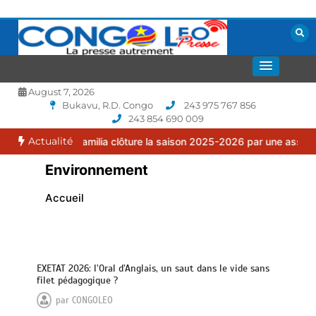
Aller
au
contenu
La presse autrement
CONGOLEO
August 7, 2026
Bukavu, R.D. Congo
243 975 767 856
243 854 690 009
Actualité
 Puma Familia clôture la saison 2025-2026 par une assemblée génér
Environnement
Accueil
EXETAT 2026: l’Oral d’Anglais, un saut dans le vide sans
filet pédagogique ?
par
CONGOLEO