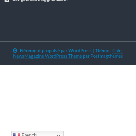
Fièrement propulsé par WordPress
|
Thème :
Color
NewsMagazine WordPress Theme
par
Postmagthemes
French