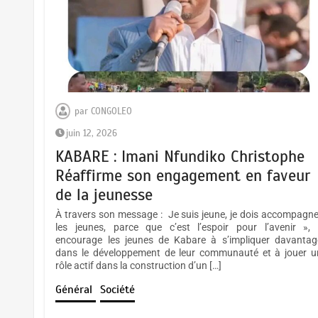
RDC : Le COREP défend la
constitution du 18 février 2006
mars 6, 2026
EUFBUK a annoncé que la
2
saison sportive 2026-2027
débutera officiellement le 1er
septembre 2026
juillet 18, 2026
par
CONGOLEO
BUKAVU : Des journalistes et
juin 12, 2026
EUFBUK : le FC Puma Familia
responsables des médias appelé 
3
KABARE : Imani Nfundiko Christophe
clôture la saison 2025-2026
sécuriser leurs données
Réaffirme son engagement en faveur
par une assemblée générale
numériques
ordinaire.
de la jeunesse
mars 5, 2026
juillet 17, 2026
À travers son message : Je suis jeune, je dois accompagne
les jeunes, parce que c’est l’espoir pour l’avenir », i
encourage les jeunes de Kabare à s’impliquer davantag
Goma : Vétérans Cup 2026
dans le développement de leur communauté et à jouer u
4
Sud-Kivu : Un prix de plus pour
rôle actif dans la construction d’un […]
-2027, une compétition de
Madame Angèle Kalulu
football pour faire rayonner le
Général
Société
sport chez nous.
mars 16, 2026