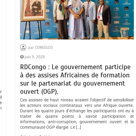
RDC : Gilbert Kabanda une figure
de proue et un modèle
d’excellence pour la jeunesse
congolaise pouvant conduire le
Ministère de l’industrie en ce
moment très décisif.
octobre 25, 2025
par
CONGOLEO
RDC: à qui réellement profite la
juin 9, 2026
à
récente démission de Vital
RDCongo : Le gouvernement participe
Kamerhe à l’A.N?
à des assises Africaines de formation
septembre 24, 2025
sur le partenariat du gouvernement
ouvert (OGP).
r
l
Ces assises de haut niveau avaient l’objectif de sensibiliser
e
les acteurs sociaux continataux vers une Afrique ouverte.
n
Durant les quatre jours d’échange les participants ont eu à
Le Député Provincial Rukingir
traiter de quatre points à savoir participation et
Munguakonkwa Justin recadre son
informations, anti-corruption, gouvernement ouvert et la
collègue BUBASHA TANGANIA
communauté OGP élargie. Le […]
David après sa sortie médiatique