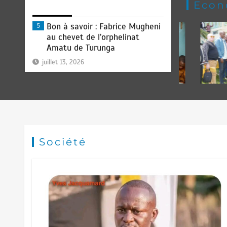
Econ
Bon à savoir : Fabrice Mugheni
5
au chevet de l’orphelinat
Amatu de Turunga
juillet 13, 2026
EUFBUK : le FC Klass Académie
6
a tenu son assemblée générale
ordinaire, conformément à ses
obligations statutaires.
Société
juillet 11, 2026
Football RDC : une perle, un
1
talent hors-normes, le
surnommé « Kebano » rêve
déjà l’Afrique
juillet 24, 2026