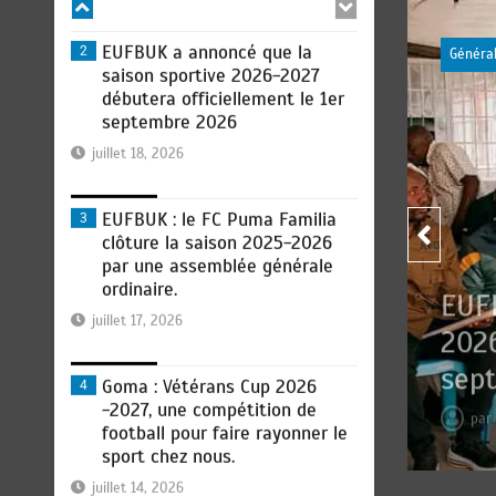
EUFBUK a annoncé que la
2
Généra
saison sportive 2026-2027
débutera officiellement le 1er
septembre 2026
juillet 18, 2026
EUFBUK : le FC Puma Familia
3
clôture la saison 2025-2026
par une assemblée générale
ordinaire.
 perle, un talent hors-
EUF
juillet 17, 2026
mmé « Kebano » rêve déjà
2026
sep
Goma : Vétérans Cup 2026
4
-2027, une compétition de
football pour faire rayonner le
pa
sport chez nous.
juillet 14, 2026