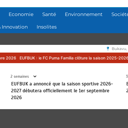
Economie
Santé
Environnement
Sociét
 Innovation
Insolites
Bukavu,
milia clôture la saison 2025-2026 par une assemblée générale ordi
2 semaines
3
EUFBUK a annoncé que la saison sportive 2026-
2027 débutera officiellement le 1er septembre
2026