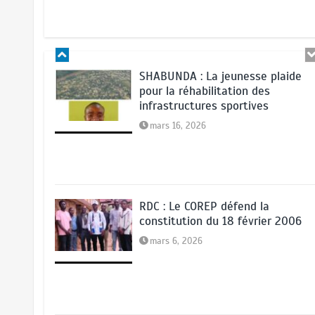
juillet 14, 2026
Bon à savoir : Fabrice Mugheni
5
au chevet de l’orphelinat
Amatu de Turunga
SHABUNDA : La jeunesse plaide
pour la réhabilitation des
juillet 13, 2026
infrastructures sportives
mars 16, 2026
RDC : Le COREP défend la
constitution du 18 février 2006
mars 6, 2026