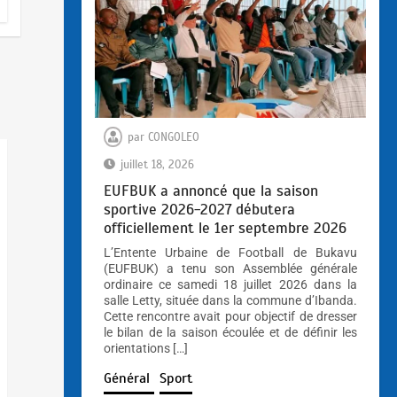
« Kebano » rêve déjà l’Afrique
juillet 24, 2026
par
CONGOLEO
juillet 18, 2026
EUFBUK a annoncé que la saison
sportive 2026-2027 débutera
officiellement le 1er septembre 2026
L’Entente Urbaine de Football de Bukavu
EUFBUK a annoncé que la saison
(EUFBUK) a tenu son Assemblée générale
sportive 2026-2027 débutera
ordinaire ce samedi 18 juillet 2026 dans la
officiellement le 1er septembre
salle Letty, située dans la commune d’Ibanda.
2026
Cette rencontre avait pour objectif de dresser
le bilan de la saison écoulée et de définir les
juillet 18, 2026
orientations […]
Général
Sport