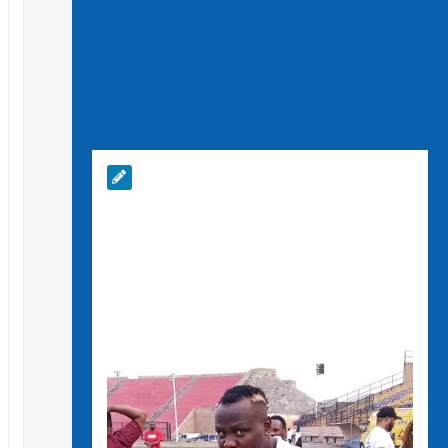
juillet 14, 2026
Bon à savoir : Fabrice Mugheni au
chevet de l’orphelinat Amatu de
Turunga
juillet 13, 2026