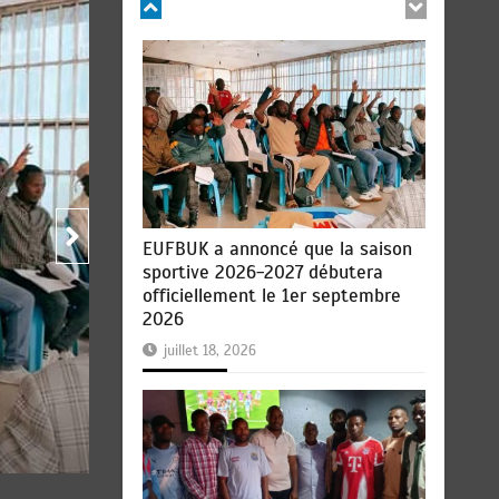
Général
Sport
EUFBUK a annoncé que la saison
sportive 2026-2027 débutera
officiellement le 1er septembre
2026
EUFBUK : le FC Puma Familia 
juillet 18, 2026
2025-2026 par une assemblé
ordinaire.
par
CONGOLEO