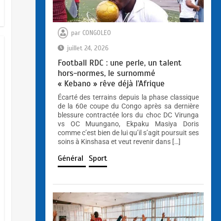
par
CONGOLEO
juillet 24, 2026
EUFBUK : le FC Klass Académie a
Football RDC : une perle, un talent
tenu son assemblée générale
hors-normes, le surnommé
ordinaire, conformément à ses
« Kebano » rêve déjà l’Afrique
obligations statutaires.
Écarté des terrains depuis la phase classique
juillet 11, 2026
de la 60e coupe du Congo après sa dernière
blessure contractée lors du choc DC Virunga
vs OC Muungano, Ekpaku Masiya Doris
comme c’est bien de lui qu’il s’agit poursuit ses
soins à Kinshasa et veut revenir dans […]
Général
Sport
Football RDC : une perle, un talent
hors-normes, le surnommé