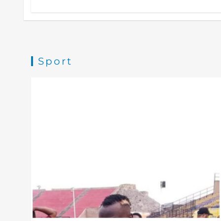
BUKAVU : Des journalistes et
responsables des médias appelé 
sécuriser leurs données
numériques
Sport
mars 5, 2026
Sud-Kivu : Un prix de plus pour
Madame Angèle Kalulu
mars 16, 2026
SHABUNDA : La jeunesse plaide
pour la réhabilitation des
infrastructures sportives