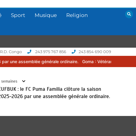
EUFBUK : le FC Klass Académie a
tenu son assemblée générale
é
Sport
Musique
Religion
ordinaire, conformément à ses
obligations statutaires.
juillet 11, 2026
 R.D. Congo
243 975 767 856
243 854 690 009
naire.
Goma : Vétérans Cup 2026 -2027, une compétition de football
 semaines
EUFBUK : le FC Puma Familia clôture la saison
2025-2026 par une assemblée générale ordinaire.
Football RDC : une perle, un talent
hors-normes, le surnommé
« Kebano » rêve déjà l’Afrique
juillet 24, 2026