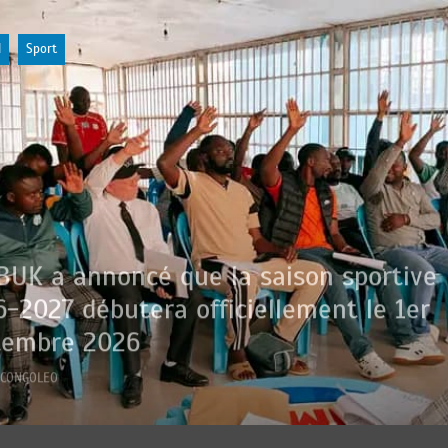
l
Sport
BUK a annoncé que la saison sportive
-2027 débutera officiellement le 1er
tembre 2026
r
CONGOLEO