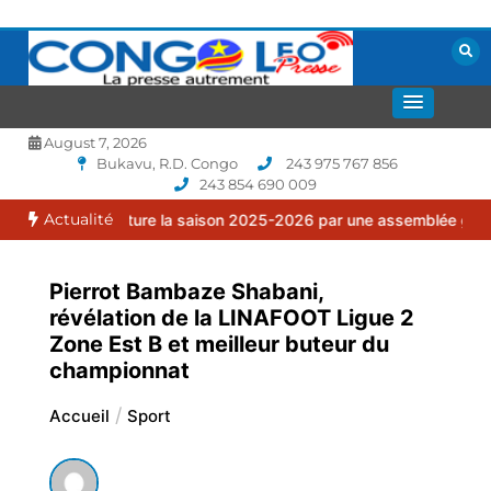
Aller
au
contenu
La presse autrement
CONGOLEO
August 7, 2026
Bukavu, R.D. Congo
243 975 767 856
243 854 690 009
Actualité
ôture la saison 2025-2026 par une assemblée générale ordinaire.
Pierrot Bambaze Shabani,
révélation de la LINAFOOT Ligue 2
Zone Est B et meilleur buteur du
championnat
Accueil
Sport