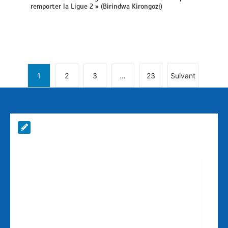
remporter la Ligue 2 » (Birindwa Kirongozi)
1
2
3
…
23
Suivant