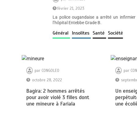
février 21, 2023
La police ougandaise a arrêté un infirmier 
l’hôpital Entebbe Grade B.
Général
Insolites
Santé
Société
par
CONGOLEO
par
CO
octobre 28, 2022
septembr
Bagira: 2 hommes arrêtés
Un ensei
pour avoir violé 3 filles dont
perpétuit
une mineure à Fariala
une écoli