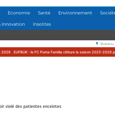
Economie
Santé
Environnement
Sociét
 Innovation
Insolites
Bukavu,
: le FC Puma Familia clôture la saison 2025-2026 par une assemblée
oir violé des patientes enceintes