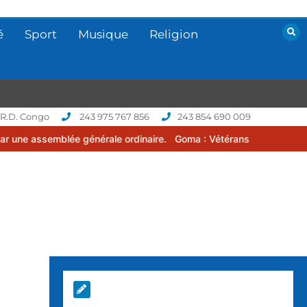
é
Sport
Musique
Religion
 R.D. Congo
243 975 767 856
243 854 690 009
 générale ordinaire.
Goma : Vétérans Cup 2026 -2027, une compétit