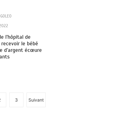
NGOLEO
 2022
e l’hôpital de
 recevoir le bébé
te d’argent écœure
ants
2
3
Suivant