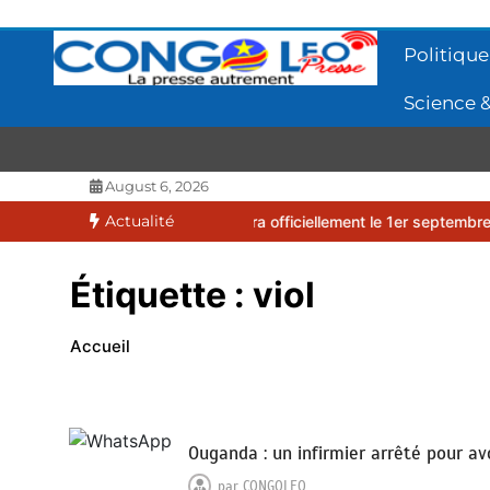
Aller
au
Politique
contenu
Science &
CONGOLEO
La presse autrement
August 6, 2026
Actualité
2026-2027 débutera officiellement le 1er septembre 2026
EUFBUK 
Étiquette :
viol
Accueil
Ouganda : un infirmier arrêté pour av
par
CONGOLEO