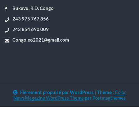
Bukavu, R.D. Congo
243 975 767 856
243 854 690 009
Congoleo2021@gmail.com
Fièrement propulsé par WordPress
|
Thème :
Color
NewsMagazine WordPress Theme
par
Postmagthemes