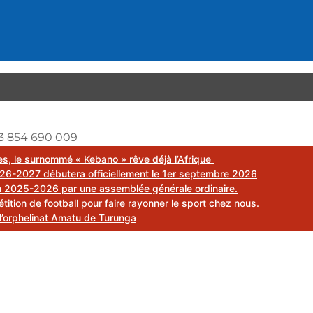
3 854 690 009
mes, le surnommé « Kebano » rêve déjà l’Afrique
26-2027 débutera officiellement le 1er septembre 2026
on 2025-2026 par une assemblée générale ordinaire.
ion de football pour faire rayonner le sport chez nous.
l’orphelinat Amatu de Turunga