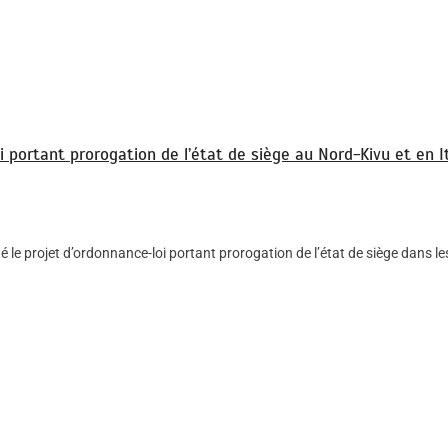
portant prorogation de l’état de siège au Nord-Kivu et en It
projet d’ordonnance-loi portant prorogation de l’état de siège dans les 