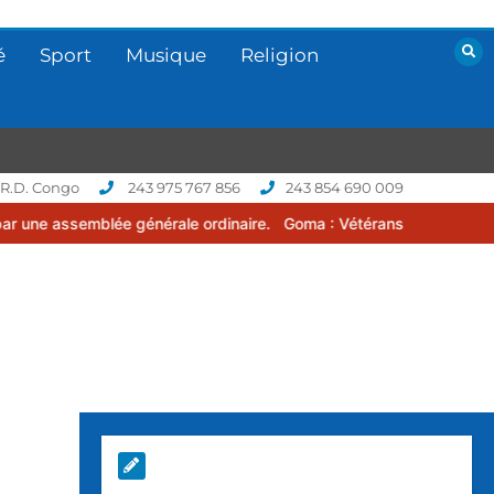
é
Sport
Musique
Religion
 R.D. Congo
243 975 767 856
243 854 690 009
blée générale ordinaire.
Goma : Vétérans Cup 2026 -2027, une comp