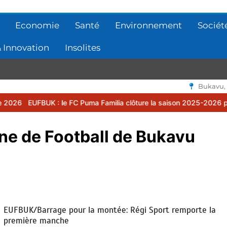
Economie
Santé
Environnement
Sociét
 Innovation
Insolites
Bukavu,
UK : le FC Puma Familia clôture la saison 2025-2026 par une assem
ne de Football de Bukavu
EUFBUK/Barrage pour la montée: Régi Sport remporte la
première manche