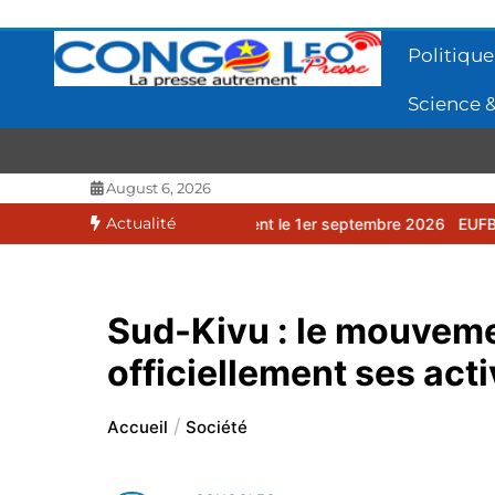
Aller
au
Politique
contenu
Science &
CONGOLEO
La presse autrement
August 6, 2026
Actualité
 débutera officiellement le 1er septembre 2026
EUFBUK : le FC P
Sud-Kivu : le mouveme
officiellement ses act
Accueil
Société