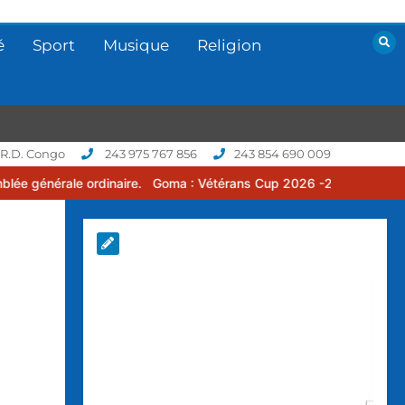
é
Sport
Musique
Religion
 R.D. Congo
243 975 767 856
243 854 690 009
 ordinaire.
Goma : Vétérans Cup 2026 -2027, une compétition de fo