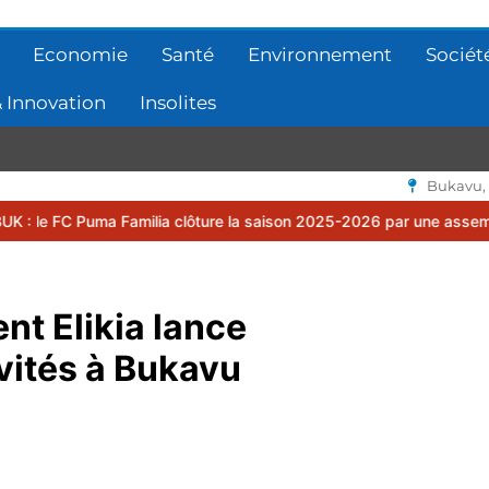
Economie
Santé
Environnement
Sociét
 Innovation
Insolites
Bukavu,
uma Familia clôture la saison 2025-2026 par une assemblée générale
nt Elikia lance
ivités à Bukavu