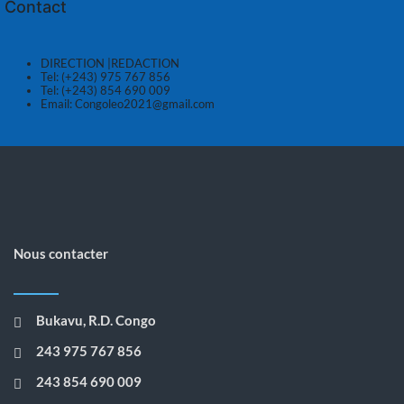
Contact
DIRECTION |REDACTION
Tel: (+243) 975 767 856
Tel: (+243) 854 690 009
Email:
Congoleo2021@gmail.com
Nous contacter
Bukavu, R.D. Congo
243 975 767 856
243 854 690 009