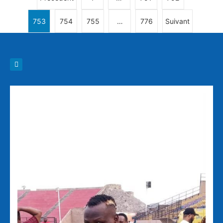
753
754
755
…
776
Suivant