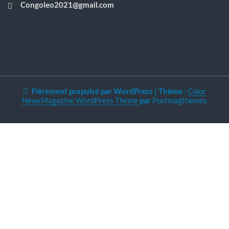
Congoleo2021@gmail.com
Fièrement propulsé par WordPress
|
Thème :
Color
NewsMagazine WordPress Theme
par
Postmagthemes