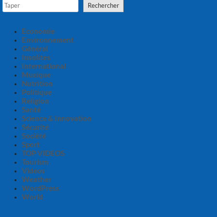
Rechercher
Economie
Environnement
Général
Insolites
International
Musique
Nutrition
Politique
Religion
Santé
Science & Innovation
Sécurité
Société
Sport
TOP VIDEOS
Tourism
Videos
Weather
WordPress
World