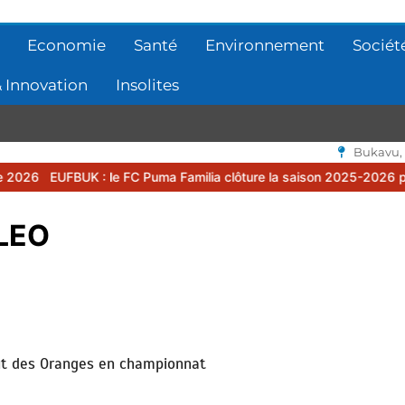
Economie
Santé
Environnement
Sociét
 Innovation
Insolites
Bukavu,
BUK : le FC Puma Familia clôture la saison 2025-2026 par une asse
LEO
but des Oranges en championnat