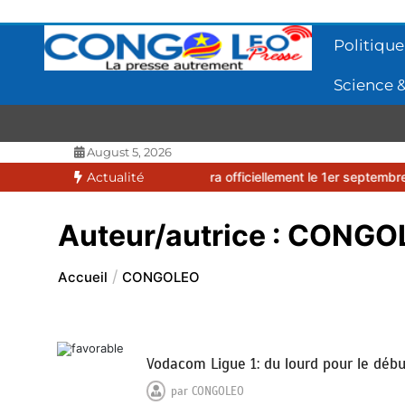
Aller
au
contenu
Politique
Science &
CONGOLEO
La presse autrement
August 5, 2026
ive 2026-2027 débutera officiellement le 1er septembre 2026
Actualité
EUF
Auteur/autrice :
CONGO
Accueil
CONGOLEO
Vodacom Ligue 1: du lourd pour le dé
par
CONGOLEO