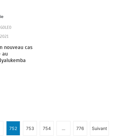
NGOLEO
 2021
un nouveau cas
e au
 Nyalukemba
1
752
753
754
…
776
Suivant