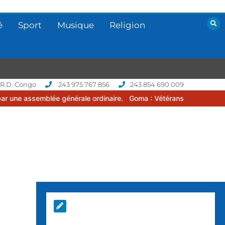
é
Sport
Musique
Religion
 R.D. Congo
243 975 767 856
243 854 690 009
mblée générale ordinaire.
Goma : Vétérans Cup 2026 -2027, une com