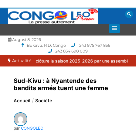
Aller
au
contenu
La presse autrement
CONGOLEO
August 8, 2026
Bukavu, R.D. Congo
243 975 767 856
243 854 690 009
Actualité
lia clôture la saison 2025-2026 par une assemblée générale ordina
Sud-Kivu : à Nyantende des
bandits armés tuent une femme
Accueil
Société
par
CONGOLEO