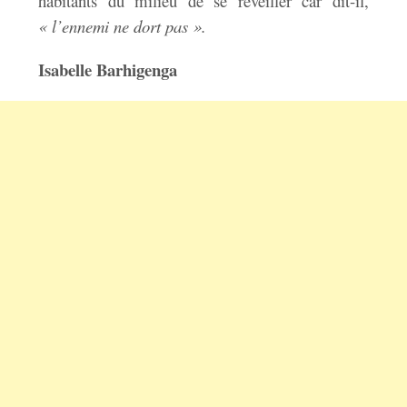
habitants du milieu de se réveiller car dit-il,
« l’ennemi ne dort pas ».
Isabelle Barhigenga