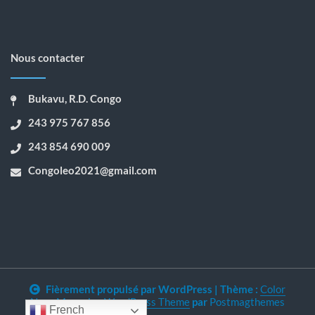
Nous contacter
Bukavu, R.D. Congo
243 975 767 856
243 854 690 009
Congoleo2021@gmail.com
Fièrement propulsé par WordPress
|
Thème :
Color
NewsMagazine WordPress Theme
par
Postmagthemes
French