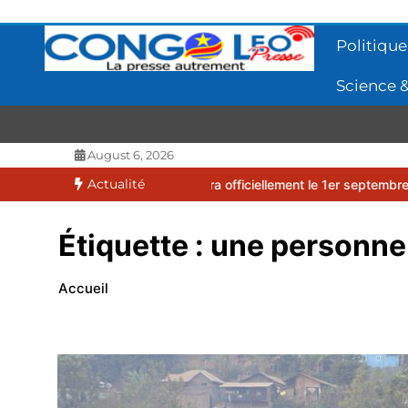
Aller
au
Politique
contenu
Science &
CONGOLEO
La presse autrement
August 6, 2026
Actualité
026-2027 débutera officiellement le 1er septembre 2026
EUFBUK : 
Étiquette :
une personne
Accueil