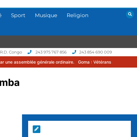
é
Sport
Musique
Religion
 R.D. Congo
243 975 767 856
243 854 690 009
générale ordinaire.
Goma : Vétérans Cup 2026 -2027, une compétiti
emba