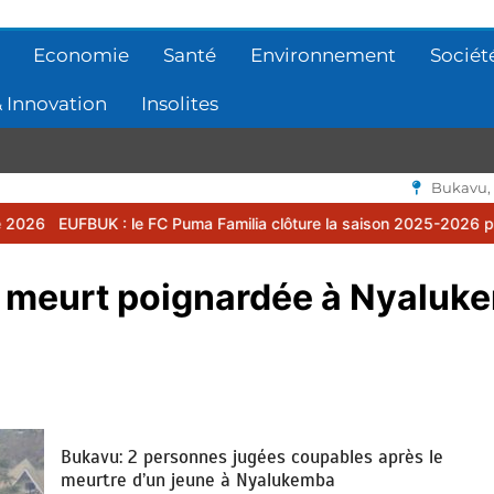
Economie
Santé
Environnement
Sociét
 Innovation
Insolites
Bukavu,
le FC Puma Familia clôture la saison 2025-2026 par une assemblée 
 meurt poignardée à Nyaluk
Bukavu: 2 personnes jugées coupables après le
meurtre d’un jeune à Nyalukemba