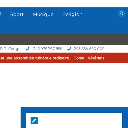
é
Sport
Musique
Religion
 R.D. Congo
243 975 767 856
243 854 690 009
énérale ordinaire.
Goma : Vétérans Cup 2026 -2027, une compétition