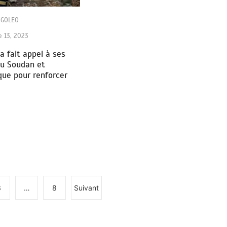
NGOLEO
 13, 2023
 fait appel à ses
du Soudan et
ue pour renforcer
3
…
8
Suivant