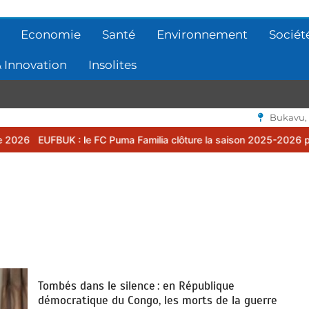
Economie
Santé
Environnement
Sociét
 Innovation
Insolites
Bukavu,
e FC Puma Familia clôture la saison 2025-2026 par une assemblée g
Tombés dans le silence : en République
démocratique du Congo, les morts de la guerre