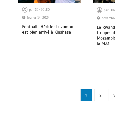
par
CONGOLEO
par
CO
février 14, 2024
novembre
Football : Héritier Luvumbu
Le Rwanda
est bien arrivé à Kinshasa
troupes 
Mozambiq
le M23
1
2