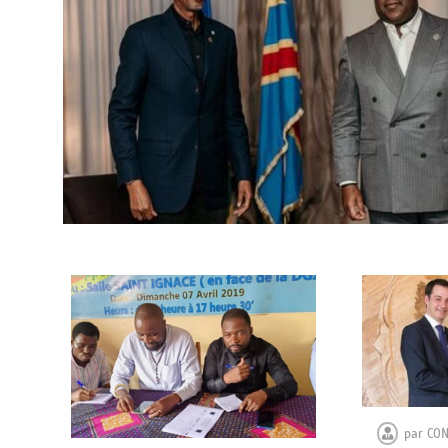
par
CO