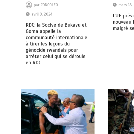
mars 18,
par
CONGOLEO
avril 9, 2024
L’UE prév
nouveau 
RDC: la Socive de Bukavu et
malgré s
Goma appelle la
communauté internationale
à tirer les leçons du
génocide rwandais pour
arrêter celui qui se déroule
en RDC