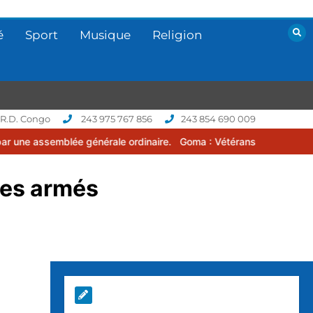
é
Sport
Musique
Religion
 R.D. Congo
243 975 767 856
243 854 690 009
générale ordinaire.
Goma : Vétérans Cup 2026 -2027, une compétiti
mes armés