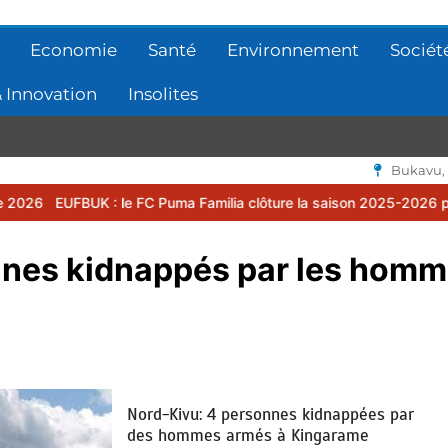
Economie
Santé
Environnement
Sociét
 Innovation
Insolites
Bukavu,
 le FC Puma Familia clôture la saison 2025-2026 par une assemblée 
nnes kidnappés par les hom
Nord-Kivu: 4 personnes kidnappées par
des hommes armés à Kingarame