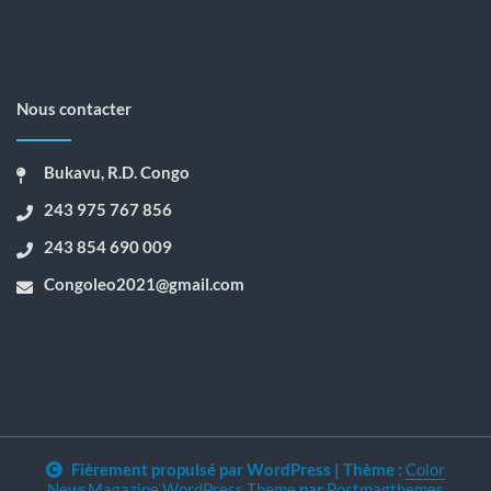
Nous contacter
Bukavu, R.D. Congo
243 975 767 856
243 854 690 009
Congoleo2021@gmail.com
Fièrement propulsé par WordPress
|
Thème :
Color
NewsMagazine WordPress Theme
par
Postmagthemes