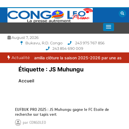
Aller
au
contenu
La presse autrement
CONGOLEO
August 7, 2026
Bukavu, R.D. Congo
243 975 767 856
243 854 690 009
Actualité
C Puma Familia clôture la saison 2025-2026 par une assemblée génér
Étiquette :
JS Muhungu
Accueil
EUFBUK PRO 2025 : JS Muhungu gagne le FC Etoile de
recherche sur tapis vert
par
CONGOLEO