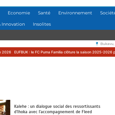
Economie
Santé
Environnement
Sociét
 Innovation
Insolites
Bukavu,
 le FC Puma Familia clôture la saison 2025-2026 par une assemblée
Kalehe : un dialogue social des ressortissants
d’Ihoka avec l’accompagnement de Fleed