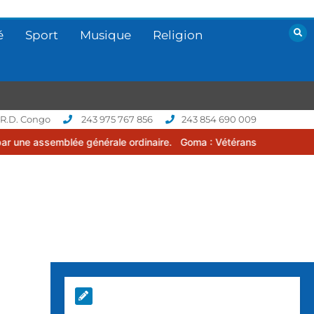
é
Sport
Musique
Religion
 R.D. Congo
243 975 767 856
243 854 690 009
 générale ordinaire.
Goma : Vétérans Cup 2026 -2027, une compétit