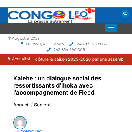
Aller
au
contenu
La presse autrement
CONGOLEO
August 6, 2026
Bukavu, R.D. Congo
243 975 767 856
243 854 690 009
Actualité
lia clôture la saison 2025-2026 par une assemblée générale ordinai
Kalehe : un dialogue social des
ressortissants d’Ihoka avec
l’accompagnement de Fleed
Accueil
Société
par
CONGOLEO