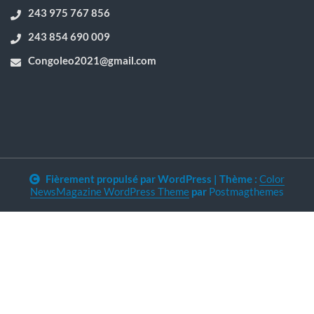
243 975 767 856
243 854 690 009
Congoleo2021@gmail.com
Fièrement propulsé par WordPress
|
Thème :
Color
NewsMagazine WordPress Theme
par
Postmagthemes