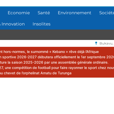
Economie
Santé
Environnement
Sociét
 Innovation
Insolites
Bukavu,
lent hors-normes, le surnommé « Kebano » rêve déjà l’Afrique
 sportive 2026-2027 débutera officiellement le 1er septembre 202
ôture la saison 2025-2026 par une assemblée générale ordinaire.
 une compétition de football pour faire rayonner le sport chez nou
au chevet de l’orphelinat Amatu de Turunga