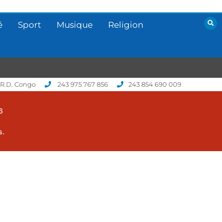
é
Sport
Musique
Religion
 R.D. Congo
243 975 767 856
243 854 690 009
6
s.