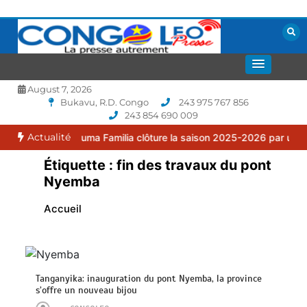
Aller
au
contenu
La presse autrement
CONGOLEO
August 7, 2026
Bukavu, R.D. Congo
243 975 767 856
243 854 690 009
Actualité
 : le FC Puma Familia clôture la saison 2025-2026 par une assembl
Étiquette :
fin des travaux du pont
Nyemba
Accueil
Tanganyika: inauguration du pont Nyemba, la province
s’offre un nouveau bijou