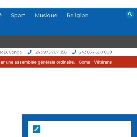
é
Sport
Musique
Religion
 R.D. Congo
243 975 767 856
243 854 690 009
 générale ordinaire.
Goma : Vétérans Cup 2026 -2027, une compétit