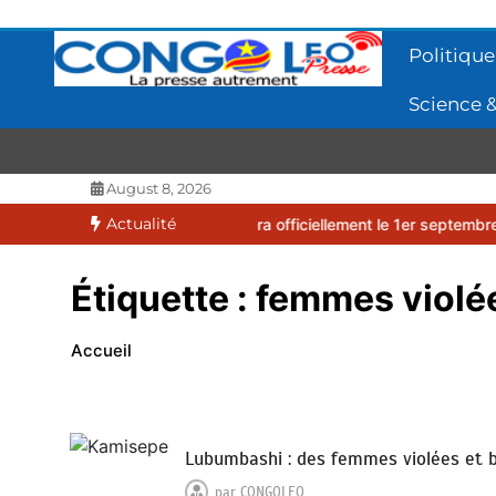
Aller
au
Politique
contenu
Science &
CONGOLEO
La presse autrement
August 8, 2026
Actualité
2026-2027 débutera officiellement le 1er septembre 2026
EUFBUK 
Étiquette :
femmes violé
Accueil
Lubumbashi : des femmes violées et 
par
CONGOLEO