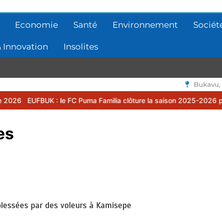
Economie
Santé
Environnement
Sociét
 Innovation
Insolites
Bukavu,
: le FC Puma Familia clôture la saison 2025-2026 par une assemblée
es
blessées par des voleurs à Kamisepe