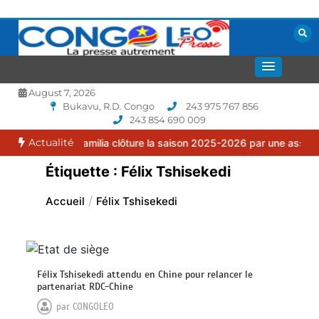
Aller
au
contenu
La presse autrement
CONGOLEO
August 7, 2026
Bukavu, R.D. Congo
243 975 767 856
243 854 690 009
Actualité
C Puma Familia clôture la saison 2025-2026 par une assemblée génér
Étiquette :
Félix Tshisekedi
Accueil
Félix Tshisekedi
Félix Tshisekedi attendu en Chine pour relancer le
partenariat RDC-Chine
par
CONGOLEO