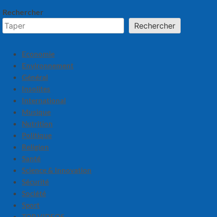
Rechercher
Rechercher
Economie
Environnement
Général
Insolites
International
Musique
Nutrition
Politique
Religion
Santé
Science & Innovation
Sécurité
Société
Sport
TOP VIDEOS