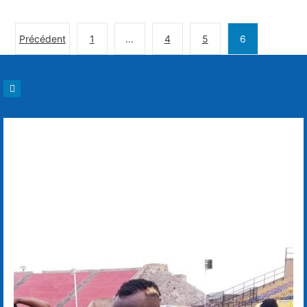
Précédent
1
…
4
5
6