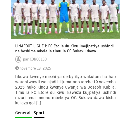
LINAFOOT LIGUE 1: FC Etoile du Kivu imejipatiya ushindi
na heshima mbele la timu la OC Bukavu dawa
par
CONGOLEO
novembre 19, 2025
Ilikuwa kwenye mechi ya derby iliyo wakutanisha hao
watani wawili wa njadi hii jumatano tarehe 19 novemba
2025 huko Kindu kwenye uwanja wa Joseph Kabila.
Timu la FC Etoile du Kivu ikaweza kujipatiya ushindi
mzuri tena mnono mbele ya OC Bukavu dawa kisha
kuilaza goli […]
Général
Sport