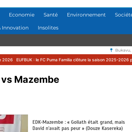
Economie
Santé
Environnement
Sociét
 Innovation
Insolites
Bukavu,
 le FC Puma Familia clôture la saison 2025-2026 par une assemblée
vu vs Mazembe
EDK-Mazembe : « Goliath était grand, mais
David n’avait pas peur » (Douze Kasereka)