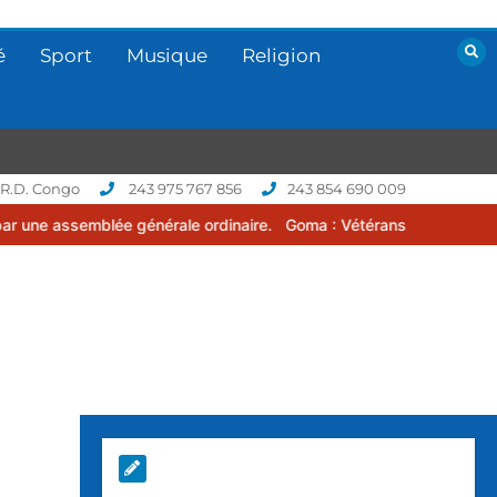
é
Sport
Musique
Religion
 R.D. Congo
243 975 767 856
243 854 690 009
 générale ordinaire.
Goma : Vétérans Cup 2026 -2027, une compétit