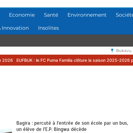
Economie
Santé
Environnement
Sociét
 Innovation
Insolites
Bukavu,
le FC Puma Familia clôture la saison 2025-2026 par une assemblée 
Bagira : percuté à l’entrée de son école par un bus,
un élève de l’E.P. Bingwa décède