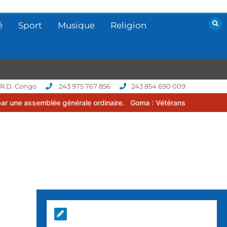
é
Sport
Musique
Religion
 R.D. Congo
243 975 767 856
243 854 690 009
générale ordinaire.
Goma : Vétérans Cup 2026 -2027, une compétiti