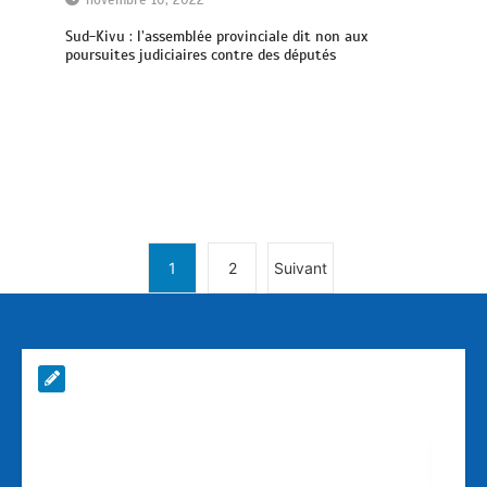
novembre 10, 2022
Sud-Kivu : l’assemblée provinciale dit non aux
poursuites judiciaires contre des députés
1
2
Suivant