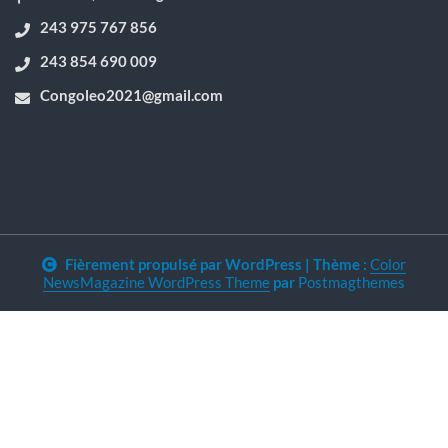
243 975 767 856
243 854 690 009
Congoleo2021@gmail.com
Fièrement propulsé par WordPress
|
Thème :
Color
NewsMagazine WordPress Theme
par
Postmagthemes