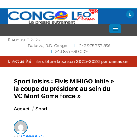
Aller
au
contenu
La presse autrement
CONGOLEO
August 7, 2026
Bukavu, R.D. Congo
243 975 767 856
243 854 690 009
Actualité
 Familia clôture la saison 2025-2026 par une assemblée générale o
Sport loisirs : Elvis MIHIGO initie »
la coupe du président au sein du
VC Mont Goma force »
Accueil
Sport
par
CONGOLEO