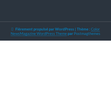
Fièrement propulsé par WordPress
|
Thème :
Color
NewsMagazine WordPress Theme
par
Postmagthemes