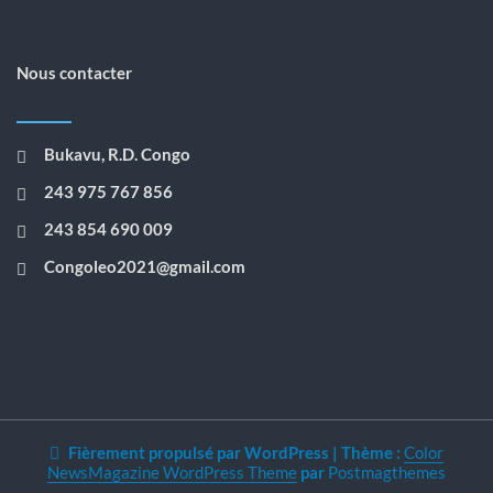
Nous contacter
Bukavu, R.D. Congo
243 975 767 856
243 854 690 009
Congoleo2021@gmail.com
Fièrement propulsé par WordPress
|
Thème :
Color
NewsMagazine WordPress Theme
par
Postmagthemes