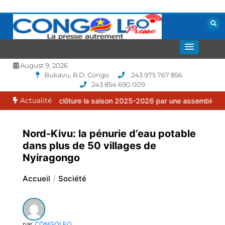
Aller
au
contenu
La presse autrement
CONGOLEO
August 9, 2026
Bukavu, R.D. Congo
243 975 767 856
243 854 690 009
Actualité
lia clôture la saison 2025-2026 par une assemblée générale ordinai
Nord-Kivu: la pénurie d’eau potable
dans plus de 50 villages de
Nyiragongo
Accueil
Société
par
CONGOLEO