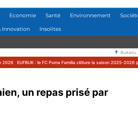
Economie
Santé
Environnement
Sociét
 Innovation
Insolites
Bukavu,
 le FC Puma Familia clôture la saison 2025-2026 par une assemblée
hien, un repas prisé par