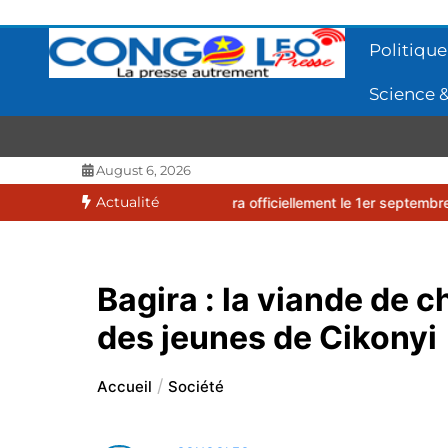
Aller
au
Politique
contenu
Science &
CONGOLEO
La presse autrement
August 6, 2026
Actualité
2026-2027 débutera officiellement le 1er septembre 2026
EUFBUK :
Bagira : la viande de c
des jeunes de Cikonyi
Accueil
Société