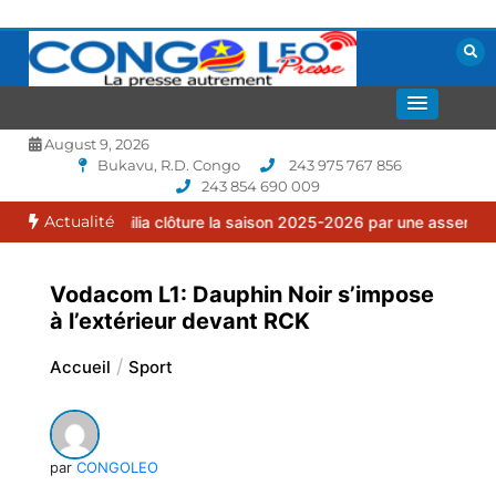
Aller
au
contenu
La presse autrement
CONGOLEO
August 9, 2026
Bukavu, R.D. Congo
243 975 767 856
243 854 690 009
Actualité
 Familia clôture la saison 2025-2026 par une assemblée générale o
Vodacom L1: Dauphin Noir s’impose
à l’extérieur devant RCK
Accueil
Sport
par
CONGOLEO