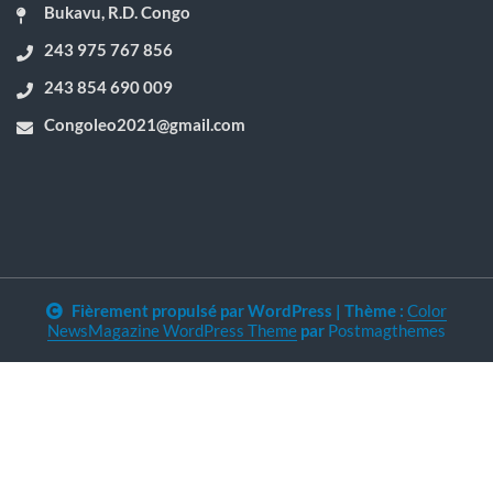
Bukavu, R.D. Congo
243 975 767 856
243 854 690 009
Congoleo2021@gmail.com
Fièrement propulsé par WordPress
|
Thème :
Color
NewsMagazine WordPress Theme
par
Postmagthemes