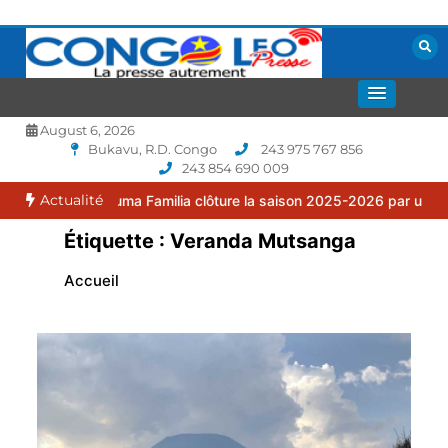
Aller
au
contenu
La presse autrement
CONGOLEO
August 6, 2026
Bukavu, R.D. Congo
243 975 767 856
243 854 690 009
Actualité
 le FC Puma Familia clôture la saison 2025-2026 par une assemblée
Étiquette :
Veranda Mutsanga
Accueil