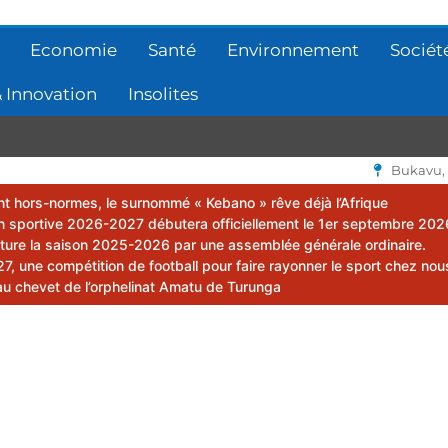
Economie
Santé
Environnement
Sociét
 Innovation
Insolites
Bukavu,
lent hors-normes, le surnommé « Kebano » rêve déjà l’Afrique
 sportive 2026-2027 débutera officiellement le 1er septembre 202
ôture la saison 2025-2026 par une assemblée générale ordinaire.
 une compétition de football pour faire rayonner le sport chez nou
au chevet de l’orphelinat Amatu de Turunga