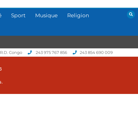
é
Sport
Musique
Religion
 R.D. Congo
243 975 767 856
243 854 690 009
6
s.