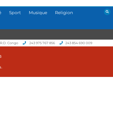
é
Sport
Musique
Religion
 R.D. Congo
243 975 767 856
243 854 690 009
6
s.