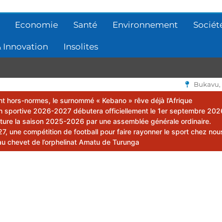
Economie
Santé
Environnement
Sociét
 Innovation
Insolites
Bukavu,
lent hors-normes, le surnommé « Kebano » rêve déjà l’Afrique
 sportive 2026-2027 débutera officiellement le 1er septembre 202
ôture la saison 2025-2026 par une assemblée générale ordinaire.
 une compétition de football pour faire rayonner le sport chez nou
au chevet de l’orphelinat Amatu de Turunga