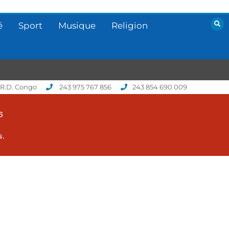
é
Sport
Musique
Religion
 R.D. Congo
243 975 767 856
243 854 690 009
6
s.