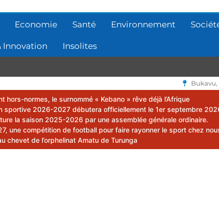
Economie
Santé
Environnement
Sociét
 Innovation
Insolites
Bukavu,
lent hors-normes, le surnommé « Kebano » rêve déjà l’Afrique
 sportive 2026-2027 débutera officiellement le 1er septembre 202
ôture la saison 2025-2026 par une assemblée générale ordinaire.
 une compétition de football pour faire rayonner le sport chez nou
au chevet de l’orphelinat Amatu de Turunga