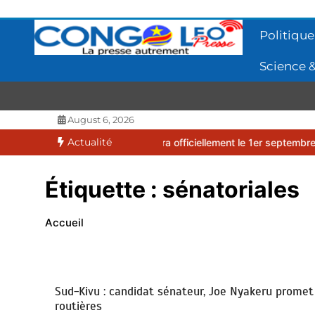
Aller
au
Politique
contenu
Science &
CONGOLEO
La presse autrement
August 6, 2026
Actualité
2026-2027 débutera officiellement le 1er septembre 2026
EUFBUK 
Étiquette :
sénatoriales
Accueil
Sud-Kivu : candidat sénateur, Joe Nyakeru promet 
routières