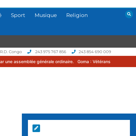
é
Sport
Musique
Religion
 R.D. Congo
243 975 767 856
243 854 690 009
 générale ordinaire.
Goma : Vétérans Cup 2026 -2027, une compétit