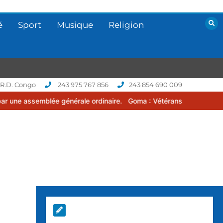
é
Sport
Musique
Religion
 R.D. Congo
243 975 767 856
243 854 690 009
 générale ordinaire.
Goma : Vétérans Cup 2026 -2027, une compétit