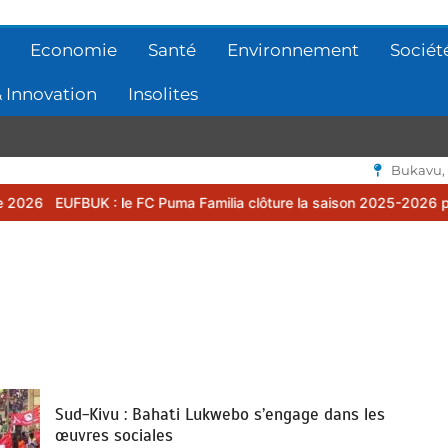
Economie
Santé
Environnement
Sociét
 Innovation
Insolites
Bukavu,
 le FC Puma Familia clôture la saison 2025-2026 par une assemblée
Sud-Kivu : Bahati Lukwebo s’engage dans les
œuvres sociales