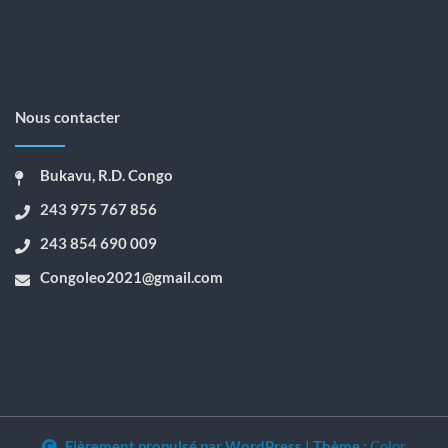
Nous contacter
Bukavu, R.D. Congo
243 975 767 856
243 854 690 009
Congoleo2021@gmail.com
Fièrement propulsé par WordPress
|
Thème :
Color