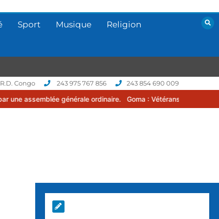
é
Sport
Musique
Religion
 R.D. Congo
243 975 767 856
243 854 690 009
mblée générale ordinaire.
Goma : Vétérans Cup 2026 -2027, une com