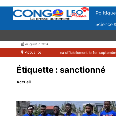
Aller
au
Politique
contenu
Science &
CONGOLEO
La presse autrement
August 7, 2026
Actualité
ive 2026-2027 débutera officiellement le 1er septembre 2026
EUF
Étiquette :
sanctionné
Accueil