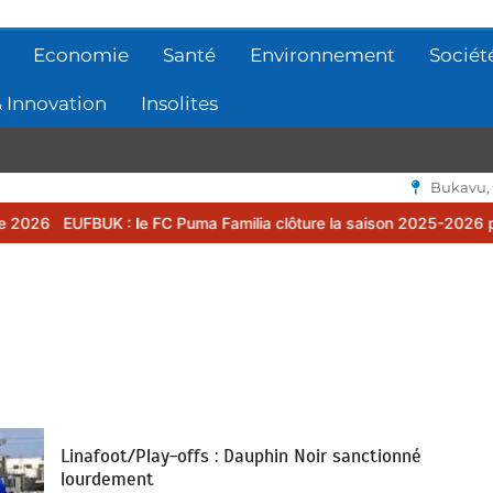
Economie
Santé
Environnement
Sociét
 Innovation
Insolites
Bukavu,
BUK : le FC Puma Familia clôture la saison 2025-2026 par une asse
Linafoot/Play-offs : Dauphin Noir sanctionné
lourdement