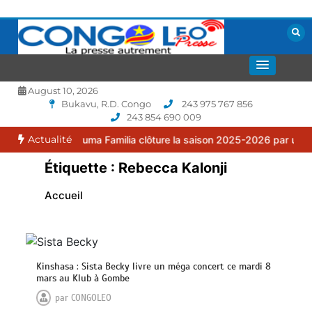
Aller
au
contenu
La presse autrement
CONGOLEO
August 10, 2026
Bukavu, R.D. Congo
243 975 767 856
243 854 690 009
Actualité
 : le FC Puma Familia clôture la saison 2025-2026 par une assembl
Étiquette :
Rebecca Kalonji
Accueil
Kinshasa : Sista Becky livre un méga concert ce mardi 8
mars au Klub à Gombe
par
CONGOLEO