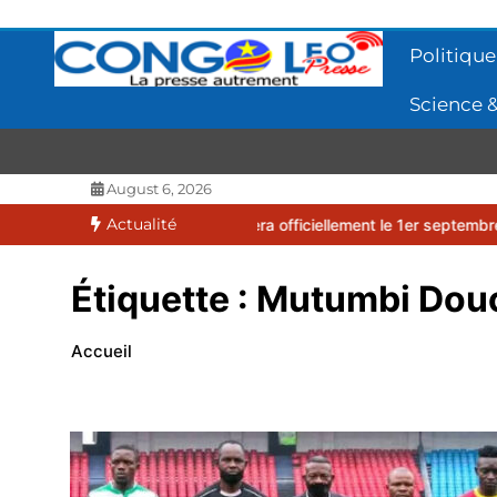
Aller
au
Politique
contenu
Science &
CONGOLEO
La presse autrement
August 6, 2026
Actualité
026-2027 débutera officiellement le 1er septembre 2026
EUFBUK :
Étiquette :
Mutumbi Douce
Accueil