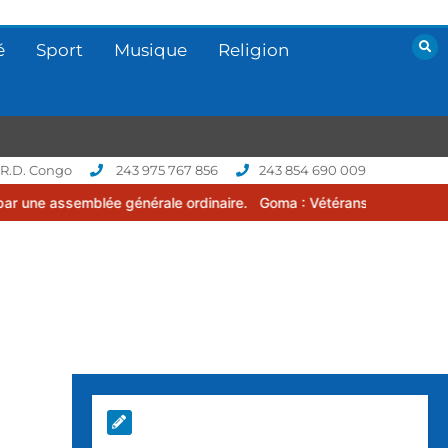
é
Sport
Musique
Religion
 R.D. Congo
243 975 767 856
243 854 690 009
 générale ordinaire.
Goma : Vétérans Cup 2026 -2027, une compétit