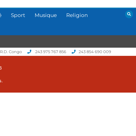
é
Sport
Musique
Religion
 R.D. Congo
243 975 767 856
243 854 690 009
6
s.