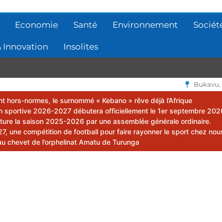
Economie
Santé
Environnement
Sociét
 Innovation
Insolites
Bukavu,
lent hors-normes, le surnommé « Kebano » rêve déjà l’Afrique
 sportive 2026-2027 débutera officiellement le 1er septembre 202
ôture la saison 2025-2026 par une assemblée générale ordinaire.
 une compétition de football pour faire rayonner le sport chez nou
au chevet de l’orphelinat Amatu de Turunga