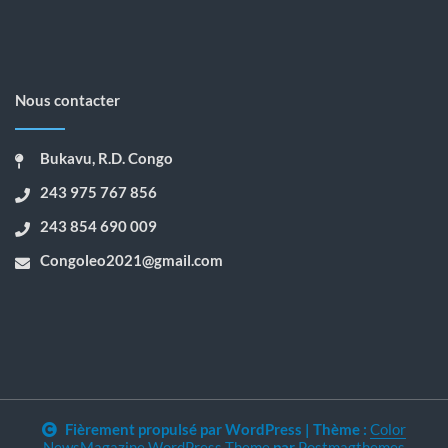
Nous contacter
Bukavu, R.D. Congo
243 975 767 856
243 854 690 009
Congoleo2021@gmail.com
Fièrement propulsé par WordPress
|
Thème :
Color
NewsMagazine WordPress Theme
par
Postmagthemes