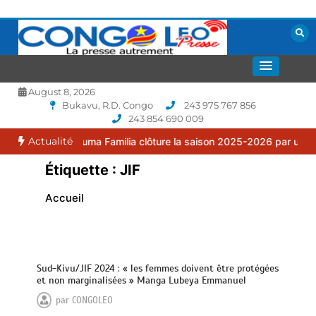
Aller
au
contenu
La presse autrement
CONGOLEO
August 8, 2026
Bukavu, R.D. Congo
243 975 767 856
243 854 690 009
Actualité
: le FC Puma Familia clôture la saison 2025-2026 par une assemblé
Étiquette :
JIF
Accueil
Sud-Kivu/JIF 2024 : « les femmes doivent être protégées
et non marginalisées » Manga Lubeya Emmanuel
par
CONGOLEO