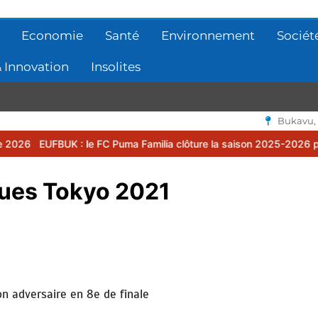
Economie
Santé
Environnement
Sociét
 Innovation
Insolites
Bukavu,
BUK : le FC Puma Familia clôture la saison 2025-2026 par une asse
ues Tokyo 2021
n adversaire en 8e de finale