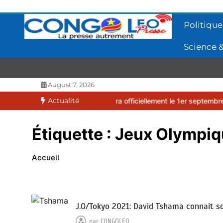
Aller
au
Politique
contenu
Science &
CONGOLEO
La presse autrement
August 7, 2026
Actualité
tive 2026-2027 débutera officiellement le 1er septembre 2026
EUF
Étiquette :
Jeux Olympiq
Accueil
J.O/Tokyo 2021: David Tshama connait so
par
CONGOLEO