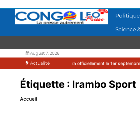
Aller
au
Politique
contenu
Science &
CONGOLEO
La presse autrement
August 7, 2026
Actualité
026-2027 débutera officiellement le 1er septembre 2026
EUFBUK :
Étiquette :
Irambo Sport
Accueil