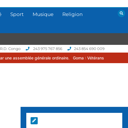
é
Sport
Musique
Religion
 R.D. Congo
243 975 767 856
243 854 690 009
 générale ordinaire.
Goma : Vétérans Cup 2026 -2027, une compétit