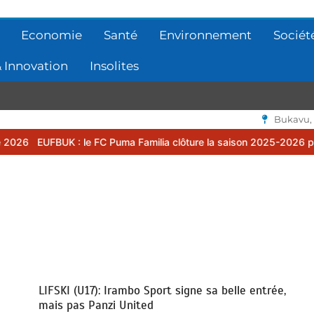
Economie
Santé
Environnement
Sociét
 Innovation
Insolites
Bukavu,
 le FC Puma Familia clôture la saison 2025-2026 par une assemblée
LIFSKI (U17): Irambo Sport signe sa belle entrée,
mais pas Panzi United